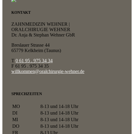
KONTAKT
ZAHNMEDIZIN WEHNER |
ORALCHIRUGIE WEHNER
Dr. Anja & Stephan Wehner GbR
Breslauer Strasse 44
65779 Kelkheim (Taunus)
T
0 61 95 . 975 34 34
F
61 95 . 975 34 35
willkommen@oralchirurgie-wehner.de
SPRECHZEITEN
MO
8-13 und 14-18 Uhr
DI
8-13 und 14-18 Uhr
MI
8-13 und 14-18 Uhr
DO
8-13 und 14-18 Uhr
FR
8-13 Uhr