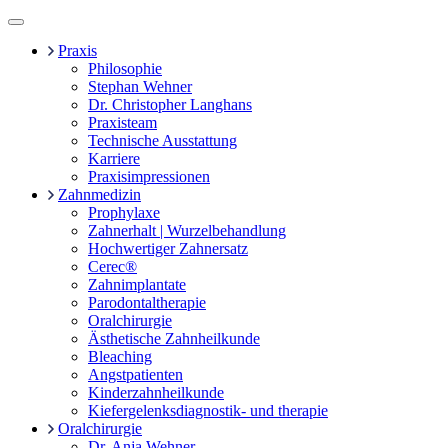
Menü
Praxis
Philosophie
Stephan Wehner
Dr. Christopher Langhans
Praxisteam
Technische Ausstattung
Karriere
Praxisimpressionen
Zahnmedizin
Prophylaxe
Zahnerhalt | Wurzelbehandlung
Hochwertiger Zahnersatz
Cerec®
Zahnimplantate
Parodontaltherapie
Oralchirurgie
Ästhetische Zahnheilkunde
Bleaching
Angstpatienten
Kinderzahnheilkunde
Kiefergelenksdiagnostik- und therapie
Oralchirurgie
Dr. Anja Wehner